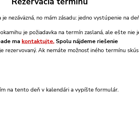
Rezervácia termínu
 je nezáväzná, no mám zásadu: jedno vystúpenie na deň
okamihu je požiadavka na termín zaslaná, ale ešte nie j
pade ma
kontaktujte.
Spolu nájdeme riešenie
je rezervovaný. Ak nemáte možnosť iného termínu skús
ím na tento deň v kalendári a vypíšte formulár.