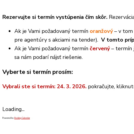
Rezervujte si termín vystúpenia čím skôr.
Rezervácia
Ak je Vami požadovaný termín
oranžový
– v tom 
pre agentúry s akciami na tender).
V tomto prí
Ak je Vami požadovaný termín
červený
– termín 
sa nám podarí nájsť riešenie.
Vyberte si termín prosím:
Vybrali ste si termín: 24. 3. 2026.
pokračujte, kliknut
Loading...
Powered by
Booking Calendar