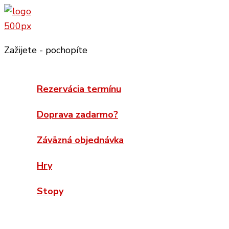
Preskočiť
na
obsah
Zažijete - pochopíte
Rezervácia termínu
Doprava zadarmo?
Záväzná objednávka
Hry
Stopy