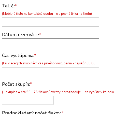
Tel. č.:
*
(Mobilné číslo na kontaktnú osobu - nie pevná linka na školu)
Dátum rezervácie
*
Čas vystúpenia:
*
(Pri viacerých skupinách čas prvého vystúpenia - najskôr 08:00)
Počet skupín:
*
(1 skupina = cca 50 - 75 žiakov / eventy: nerozhoduje - len vypíšte v kolo
Predpokladaný počet žiakov:
*