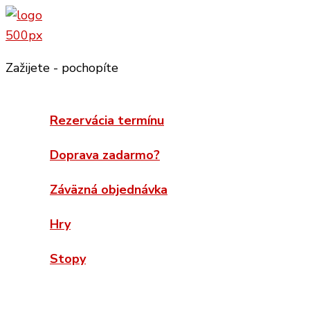
Preskočiť
na
obsah
Zažijete - pochopíte
Rezervácia termínu
Doprava zadarmo?
Záväzná objednávka
Hry
Stopy