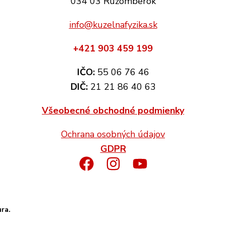
034 03 Ružomberok
info@kuzelnafyzika.sk
+421 903 459 199
IČO:
55 06 76 46
DIČ:
21 21 86 40 63
Všeobecné obchodné podmienky
Ochrana osobných údajov
GDPR
ura.