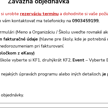
Záväzná objednávka
 si urobte
rezerváciu termínu
a dohodnite si vaše poži
vám kontaktovať ma telefonicky na
0903459199
,
rmulári (Meno a Organizáciu / Školu uveďte rovnaké ako 
m fakturačné údaje
(hlavne pre školy, kde je potrebná d
 nedorozumeniam pri fakturovaní.
 bločkom z eKasy)
 škole vyberte si KF1, druhýkrát KF2,
Event
– Vyberte E
 nejakých úpravách programu alebo iných detailoch,
je
 objednávky.