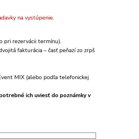
adavky na vystúpenie.
pri rezervácii termínu).
vojitá fakturácia – časť peňazí zo zrpš
vent MIX (alebo podľa telefonickej
 potrebné ich uviesť do poznámky v