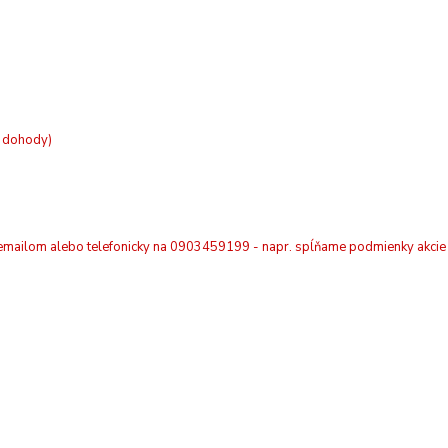
ľa dohody)
é emailom alebo telefonicky na 0903459199 - napr. spĺňame podmienky akci