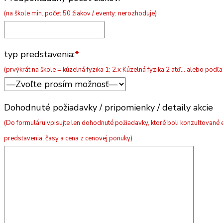
(na škole min. počet 50 žiakov / eventy: nerozhoduje)
typ predstavenia:
*
(prvýkrát na škole = kúzelná fyzika 1; 2.x Kúzelná fyzika 2 atď... alebo pod
Dohodnuté požiadavky / pripomienky / detaily akcie
(Do formuláru vpisujte len dohodnuté požiadavky, ktoré boli konzultovan
predstavenia, časy a cena z cenovej ponuky)