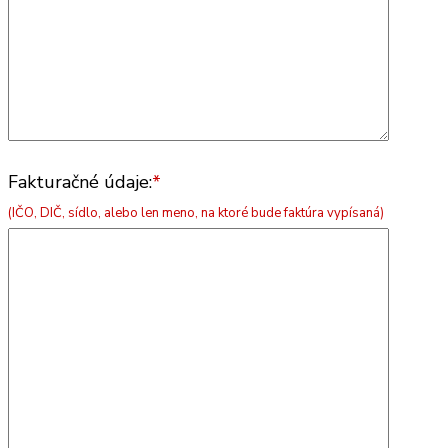
Fakturačné údaje:
*
(IČO, DIČ, sídlo, alebo len meno, na ktoré bude faktúra vypísaná)